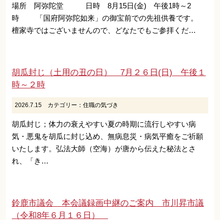
場所 阿弥陀堂 日時 8月15日(金) 午後1時～2
時 「国府阿弥陀如来」の御宝前での先祖供養です。
檀家寺ではございませんので、どなたでもご参拝くだ…
胡瓜封じ（土用の丑の日） 7月２６日(日) 午後１
時～２時
2026.7.15
カテゴリー：
住職の気づき
胡瓜封じ；体力の衰えやすい夏の時期に流行しやすい病
気・悪鬼を胡瓜に封じ込め、無病息災・病気平癒をご祈願
いたします。弘法大師（空海）が唐から伝えた秘法とさ
れ、「き…
鈴鹿市議会 本会議録画中継のご案内 市川昇市議
（令和8年６月１６日）