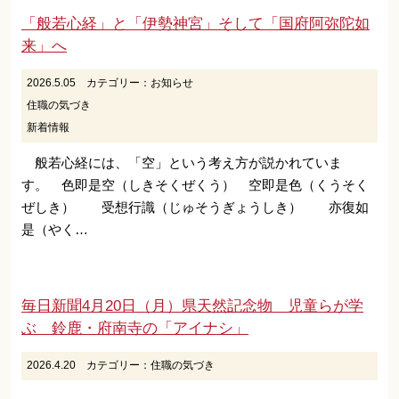
「般若心経」と「伊勢神宮」そして「国府阿弥陀如
来」へ
2026.5.05
カテゴリー：
お知らせ
住職の気づき
新着情報
般若心経には、「空」という考え方が説かれていま
す。 色即是空（しきそくぜくう） 空即是色（くうそく
ぜしき） 受想行識（じゅそうぎょうしき） 亦復如
是（やく…
毎日新聞4月20日（月）県天然記念物 児童らが学
ぶ 鈴鹿・府南寺の「アイナシ」
2026.4.20
カテゴリー：
住職の気づき