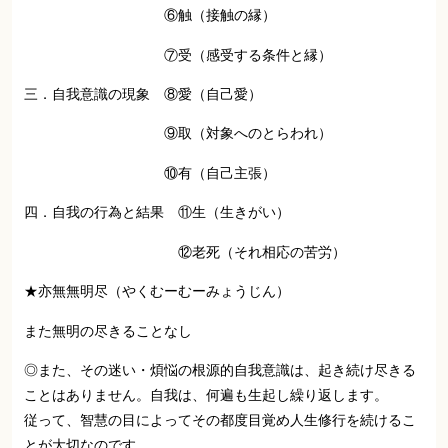
⑥触（接触の縁）
⑦受（感受する条件と縁）
三．自我意識の現象 ⑧愛（自己愛）
⑨取（対象へのとらわれ）
⑩有（自己主張）
四．自我の行為と結果 ⑪生（生きがい）
⑫老死（それ相応の苦労）
★亦無無明尽（やくむーむーみょうじん）
また無明の尽きることなし
◎また、その迷い・煩悩の根源的自我意識は、起き続け尽きる
ことはありません。自我は、何遍も生起し繰り返します。
従って、智慧の目によってその都度目覚め人生修行を続けるこ
とが大切なのです。