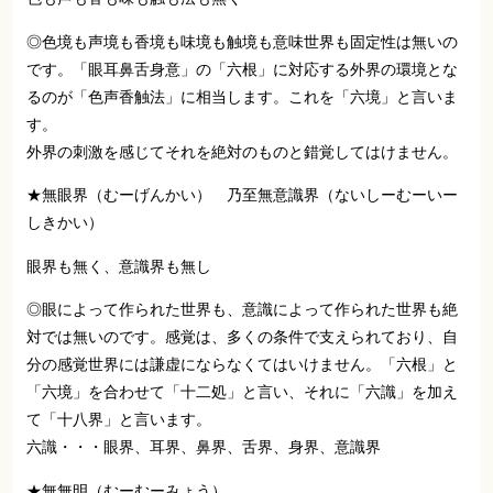
◎色境も声境も香境も味境も触境も意味世界も固定性は無いの
です。「眼耳鼻舌身意」の「六根」に対応する外界の環境とな
るのが「色声香触法」に相当します。これを「六境」と言いま
す。
外界の刺激を感じてそれを絶対のものと錯覚してはけません。
★無眼界（むーげんかい） 乃至無意識界（ないしーむーいー
しきかい）
眼界も無く、意識界も無し
◎眼によって作られた世界も、意識によって作られた世界も絶
対では無いのです。感覚は、多くの条件で支えられており、自
分の感覚世界には謙虚にならなくてはいけません。「六根」と
「六境」を合わせて「十二処」と言い、それに「六識」を加え
て「十八界」と言います。
六識・・・眼界、耳界、鼻界、舌界、身界、意識界
★無無明（むーむーみょう）