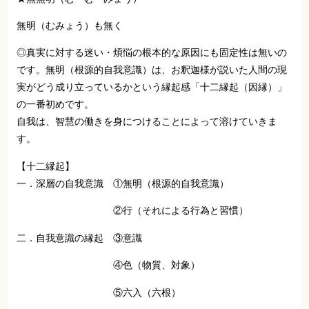
無明（むみょう）も無く
◎真実に対する迷い・煩悩の根本的な原因にも固定性は無いの
です。無明（根源的自我意識）は、お釈迦様が説いた人間の現
実がどう成り立っているかという縁起感「十二縁起（因縁）」
の一番初めです。
自我は、智慧の働きを身につけることによって溶けていきま
す。
【十二縁起】
一．深層の自我意識 ①無明（根源的自我意識）
②行（それによる行為と習慣）
二．自我意識の縁起 ③意識
④色（物質、対象）
⑤六入（六根）