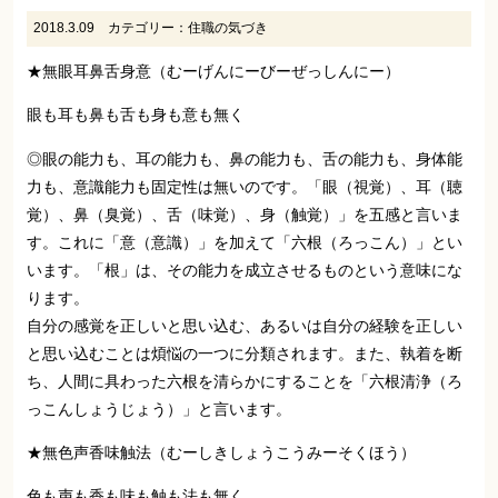
2018.3.09
カテゴリー：
住職の気づき
★無眼耳鼻舌身意（むーげんにーびーぜっしんにー）
眼も耳も鼻も舌も身も意も無く
◎眼の能力も、耳の能力も、鼻の能力も、舌の能力も、身体能
力も、意識能力も固定性は無いのです。「眼（視覚）、耳（聴
覚）、鼻（臭覚）、舌（味覚）、身（触覚）」を五感と言いま
す。これに「意（意識）」を加えて「六根（ろっこん）」とい
います。「根」は、その能力を成立させるものという意味にな
ります。
自分の感覚を正しいと思い込む、あるいは自分の経験を正しい
と思い込むことは煩悩の一つに分類されます。また、執着を断
ち、人間に具わった六根を清らかにすることを「六根清浄（ろ
っこんしょうじょう）」と言います。
★無色声香味触法（むーしきしょうこうみーそくほう）
色も声も香も味も触も法も無く