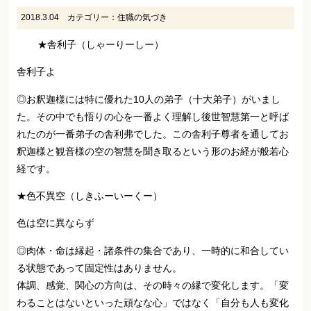
2018.3.04
カテゴリー：
住職の気づき
★舎利子（しゃーりーしー）
舎利子よ
◎お釈迦様には特に優れた10人の弟子（十大弟子）がいまし
た。その中でも悟りの心を一番よく理解し後世智慧第一と呼ば
れたのが一番弟子の舎利弗でした。この舎利子尊者を通してお
釈迦様と観音様の空の智慧を聞き取るという形のお経が般若心
経です。
★色不異空（しきふーいーくー）
色は空に異ならず
◎肉体・命は縁起・諸条件の集合であり、一時的に和合してい
る状態であって固定性はありません。
体調、感覚、関心の方向は、その時々の縁で変化します。「変
わることはないといった頑なな心」ではなく「自分も人も変化