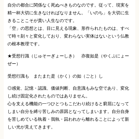
自分の都合に関係なく死ぬべきものなのです。従って、現実を
精一杯大切に生きなければなりません。「いのち」を大切に生
きることこそが貴い人生なのです。
「空」の思想とは、目に見える現象、形作られたものは、すべ
て時々刻々と変化しており、変わらない実体はないという仏教
の根本教理です。
★受想行識（じゅそーぎょーしき） 亦復如是（やくぶにょー
ぜー）
受想行識も またまた是（かく）の如（ごと）し
◎感覚、記憶・認識、価値判断、自意識もみな空であり、変化
し続け固定化されたものではありません。
心を支える機能の一つひとつもこだわり続けると窮屈になって
しまい自分を縛り苦しみの原因となってしまいます。自分自身
を苦しめている執着・我執・囚われから離れることによって新
しい光が見えてきます。