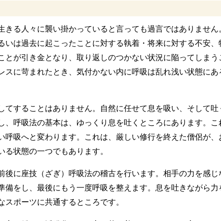
生きる人々に襲い掛かっていると言っても過言ではありません
るいは過去に起こったことに対する執着・将来に対する不安、
ことが引き金となり、取り返しのつかない状況に陥ってしまう
レスに苛まれたとき、気付かない内に呼吸は乱れ浅い状態にあ
してすることはありません。自然に任せて息を吸い、そして吐
し、呼吸法の基本は、ゆっくり息を吐くところにあります。こ
い呼吸へと変わります。これは、厳しい修行を終えた僧侶が、
いる状態の一つでもあります。
前後に座技（ざぎ）呼吸法の稽古を行います。相手の力を感じ
準備をし、最後にもう一度呼吸を整えます。息を吐きながら力
なスポーツに共通するところです。