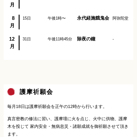
月
8
永代経施餓鬼会
15日
午後1時〜
阿弥陀堂
月
12
除夜の鐘
31日
午後11時45分
-
月
護摩祈願会
毎月18日は護摩祈願会を正午の12時から行います。
真言密教の修法に習い、護摩壇に火を点じ、火中に供物、護摩
木を投じて 家内安全・無病息災・諸願成就を御祈願させて頂き
ます。