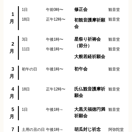
修正会
1日
午前0時〜
観音堂
1
18日
正午12時〜
観音堂
初観音護摩祈願
月
会
星祭り祈祷会
3日
午後1時〜
観音堂
2
（節分）
11日
午後1時〜
観音堂
月
大般若経祈願会
3
初午会
初午の日
午後1時〜
観音堂
月
4
氏仏観音護摩祈
18日
正午12時〜
観音堂
願会
月
5
大黒天福徳円満
1日
午後1時～
観音堂
祈願会
月
7
胡瓜封じ祈念
土用の丑の日
午後1時～
阿弥陀堂